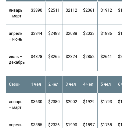
январь
$3890
$2511
$2112
$2061
$1912
$181
– март
апрель
$3844
$2483
$2088
$2033
$1886
$178
– июнь
июль –
$4878
$3265
$2324
$2852
$2641
$242
декабрь
ОТЕЛЬ В
АМБОСЕЛИ
Названия отелей предоставляются
по запросу. Конкретный отель
Варианты размещения:
Сезон
1 чел
2 чел
3 чел
4 чел
5 чел
6 че
подтверждается после бронирования
и зависит от наличия мест на даты
— Double rooms
поездки. В случае отсутствия
— Single Room (с доплатой)
свободных номеров мы предложим
январь
$3630
$2380
$2002
$1929
$1793
$170
альтернативный вариант размещения.
– март
апрель
$3385
$2336
$1990
$1897
$1768
$169