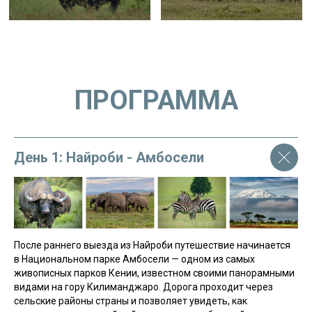
ПРОГРАММА
День 1: Найроби - Амбосели
После раннего выезда из Найроби путешествие начинается
в Национальном парке Амбосели — одном из самых
живописных парков Кении, известном своими панорамными
видами на гору Килиманджаро. Дорога проходит через
Нужна помощь в выборе? Наша
команда может помочь! Нажмите
сельские районы страны и позволяет увидеть, как
на кнопку и заполните форму,