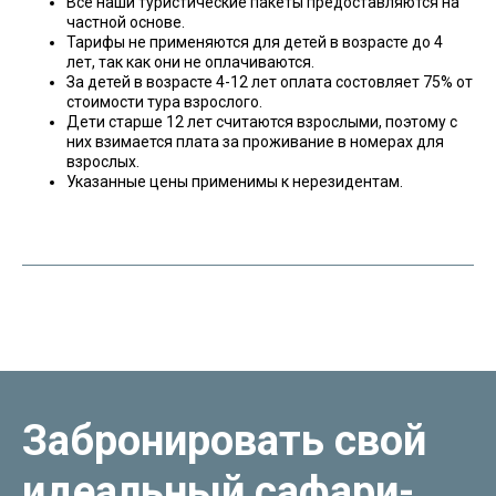
Все наши туристические пакеты предоставляются на
частной основе.
Тарифы не применяются для детей в возрасте до 4
лет, так как они не оплачиваются.
За детей в возрасте 4-12 лет оплата состовляет 75% от
стоимости тура взрослого.
Дети старше 12 лет считаются взрослыми, поэтому с
них взимается плата за проживание в номерах для
взрослых.
Указанные цены применимы к нерезидентам.
Забронировать свой
Oxpeckers Safaris & Expeditions Africa — это ведущая
идеальный сафари-
туристическая компания, специализирующаяся
на организации незабываемых путешествий