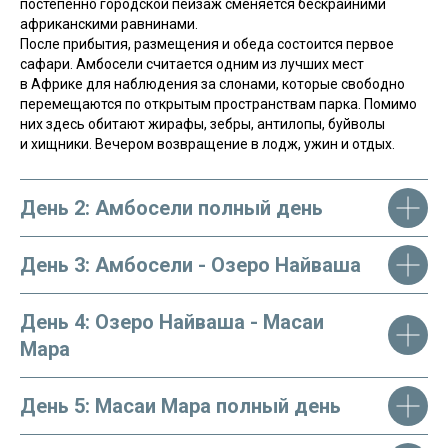
постепенно городской пейзаж сменяется бескрайними
мы подберем для вас идеальный тур!
африканскими равнинами.
После прибытия, размещения и обеда состоится первое
ПОМОЧЬ МНЕ
сафари. Амбосели считается одним из лучших мест
в Африке для наблюдения за слонами, которые свободно
перемещаются по открытым пространствам парка. Помимо
них здесь обитают жирафы, зебры, антилопы, буйволы
и хищники. Вечером возвращение в лодж, ужин и отдых.
День 2: Амбосели полный день
День 3: Амбосели - Озеро Найваша
День 4: Озеро Найваша - Масаи
Мара
День 5: Масаи Мара полный день