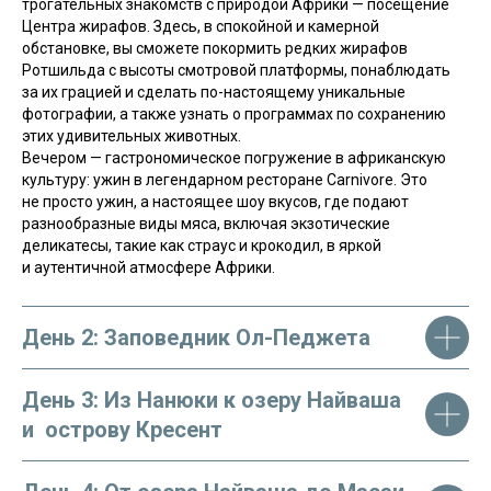
трогательных знакомств с природой Африки — посещение
Центра жирафов. Здесь, в спокойной и камерной
обстановке, вы сможете покормить редких жирафов
Ротшильда с высоты смотровой платформы, понаблюдать
за их грацией и сделать по-настоящему уникальные
фотографии, а также узнать о программах по сохранению
этих удивительных животных.
Вечером — гастрономическое погружение в африканскую
культуру: ужин в легендарном ресторане Carnivore. Это
не просто ужин, а настоящее шоу вкусов, где подают
разнообразные виды мяса, включая экзотические
Нужна помощь в выборе? Наша
деликатесы, такие как страус и крокодил, в яркой
команда может помочь! Нажмите
и аутентичной атмосфере Африки.
на кнопку и заполните форму,
мы подберем для вас идеальный тур!
День 2: Заповедник Ол-Педжета
ПОМОЧЬ МНЕ
День 3: Из Нанюки к озеру Найваша
и острову Кресент