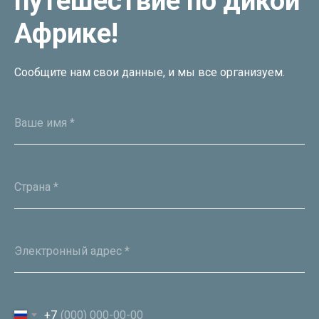
путешествие по дикой
Oxpeckers Safaris & Expeditions Africa — это ведущая
туристическая компания, специализирующаяся
Африке!
на организации незабываемых путешествий
по разнообразным ландшафтам Африки.
МЕНЮ
Сообщите нам свои данные, и мы все организуем.
Главная
Тур. пакеты
Ваше имя *
О нас
Контакты
Документы
Страна *
КОНТАКТЫ
+254 725 389390
info@oxpeckerssafaris.com
Электронный адрес *
+7