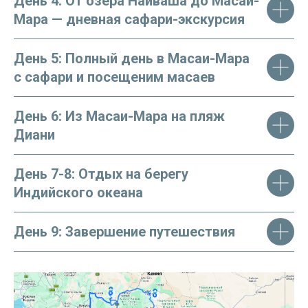
День 4: От озера Найваша до Масаи-
Мара — дневная сафари-экскурсия
День 5: Полный день в Масаи-Мара
с сафари и посещеним масаев
День 6: Из Масаи-Мара на пляж
Диани
День 7-8: Отдых на берегу
Индийского океана
Обратите внимание:
стоимость указана
на 1 человека и указанные цены являются
ориентировочными. Номера и услуги
не забронированы и предоставляются
в зависимости от наличия на момент
День 9: Завершение путешествия
бронирования.
ЗАБРОНИРОВАТЬ ТУР