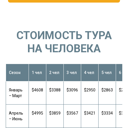
СТОИМОСТЬ ТУРА
НА ЧЕЛОВЕКА
Названия отелей предоставляются
по запросу. Конкретный отель
подтверждается после бронирования
и зависит от наличия мест на даты
поездки. В случае отсутствия
свободных номеров мы предложим
Сезон
1 чел
2 чел
3 чел
4 чел
5 чел
6 че
альтернативный вариант размещения.
Январь
$4608
$3388
$3096
$2950
$2863
$280
– Март
Апрель
$4995
$3859
$3567
$3421
$3334
$327
– Июнь